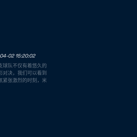
04-02 15:20:02
支球队不仅有着悠久的
彩对决，我们可以看到
氛紧张激烈的时刻，米