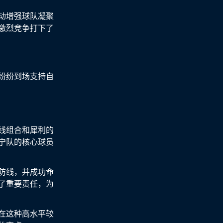
动增强球队凝聚
激烈竞争打下了
纷纷到场支持自
线组合和犀利的
宁队的核心球员
防线，并成功命
了重要责任，为
在这种高水平较