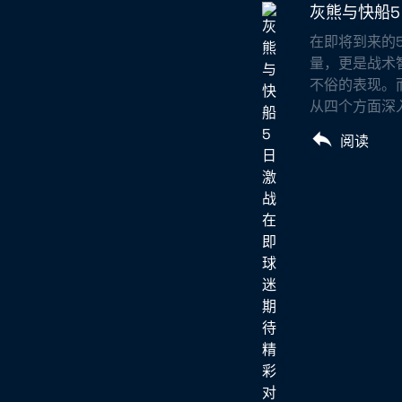
灰熊与快船
在即将到来的
量，更是战术
不俗的表现。
从四个方面深入
阅读