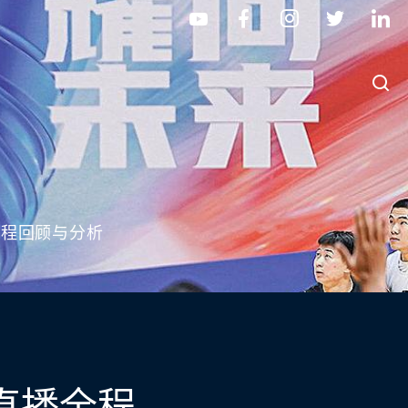
全程回顾与分析
直播全程