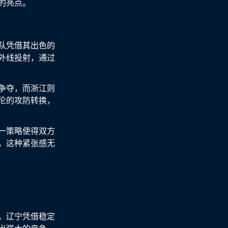
的亮点。
队凭借其出色的
外线投射，通过
争夺，而浙江则
伦的攻防转换，
一策略使得双方
。这种紧张感无
，辽宁凭借稳定